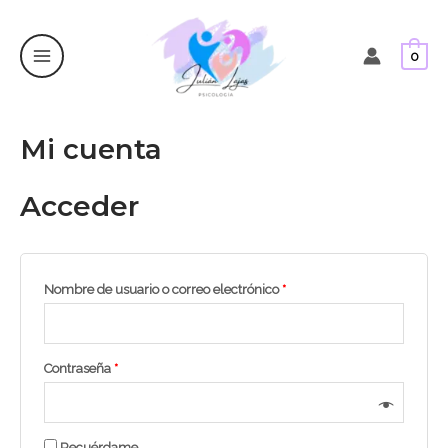
Main
Ir
Obligatorio
Obligatorio
Obligatorio
Obligatorio
al
Menu
0
contenido
Mi cuenta
Acceder
Nombre de usuario o correo electrónico
*
Contraseña
*
Recuérdame